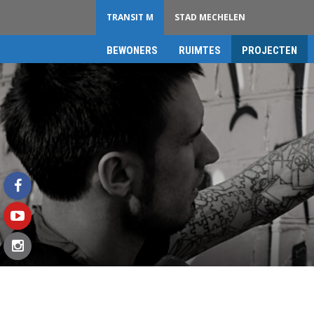
TRANSIT M
STAD MECHELEN
BEWONERS
RUIMTES
PROJECTEN
Transit
M
facebook
youtube
instagram