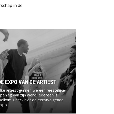
rschap in de
DE EXPO VAN DE ARTIEST
lke artiest gunnen we een feestelijke
pening van zijn werk. Iedereen is
elkom. Check hier de eerstvolgende
expo