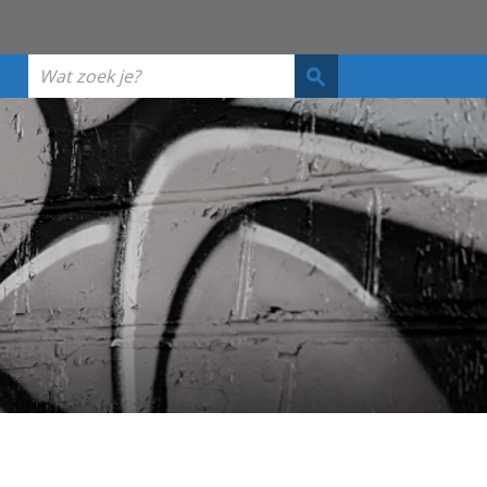
Wat
zoek
je?