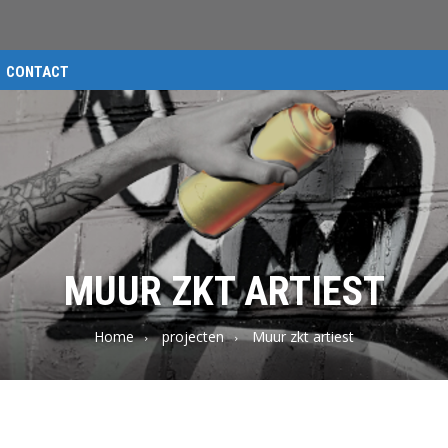
CONTACT
MUUR ZKT ARTIEST
Home
projecten
Muur zkt artiest