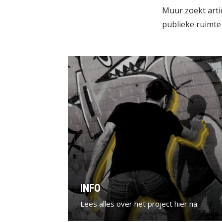
Muur zoekt arti
publieke ruimt
INFO
Lees alles over het project hier na.