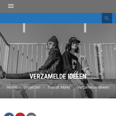
Toggle
navigation
Transit
M
VERZAMELDE IDEEËN
Home
projecten
Transit M(ee)
Verzamelde ideeën