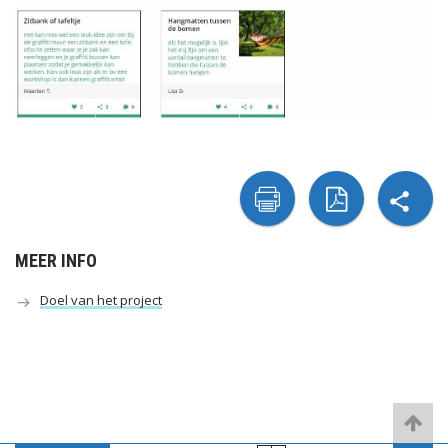
sh

naar
naar
MEER INFO
printer
pdf
Doel van het project